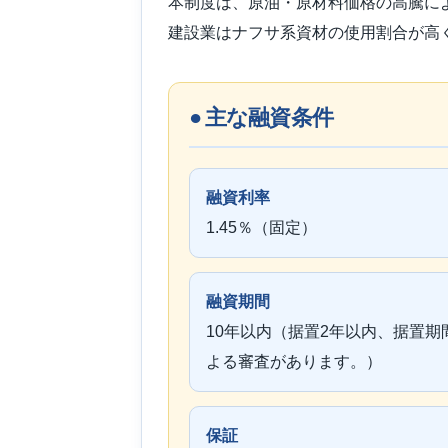
本制度は、原油・原材料価格の高騰に
建設業はナフサ系資材の使用割合が高
● 主な融資条件
融資利率
1.45％（固定）
融資期間
10年以内（据置2年以内、据置
よる審査があります。）
保証