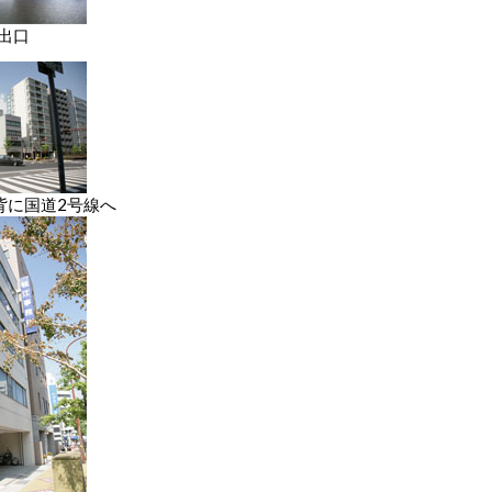
出口
背に国道2号線へ