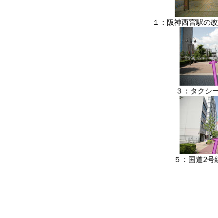
１：阪神西宮駅の改札
３：タクシ
５：国道2号