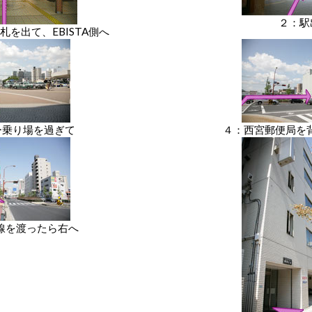
２：駅
を出て、EBISTA側へ
ー乗り場を過ぎて
４：西宮郵便局を
線を渡ったら右へ