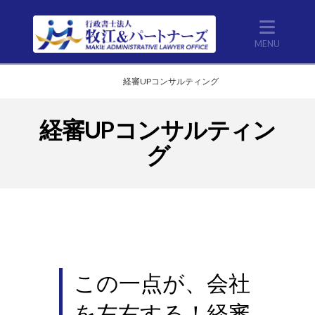
Nav
Home
経審UPコンサルティング
経審UPコンサルティン
グ
この一点が、会社
を左右する！経審