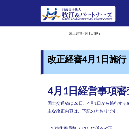
Home
HOME
改正経審4月1日施行
改正経審4月1日施行
4月1日経営事項
国土交通省は26日、4月1日から施行す
主な改正内容は、下記のとおりです。
技術職員数（Z1）に係る改正