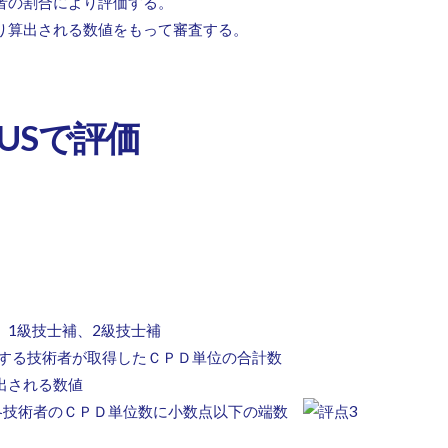
者の割合により評価する。
り算出される数値をもって審査する。
CUSで評価
に関する評価の詳細
、1級技士補、2級技士補
属する技術者が取得したＣＰＤ単位の合計数
出される数値
技術者のＣＰＤ単位数に小数点以下の端数