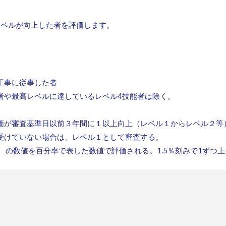
レベルが向上した者を評価します。
工事に従事した者
者や最高レベルに達しているレベル4技能者は除く。
価が審査基準日以前３年間に１以上向上（レベル１からレベル２等
受けていない場合は、レベル１として審査する。
の数値を百分率で表した数値で評価される。1.5％刻みで1ずつ