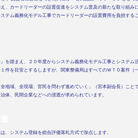
加え、カードリーダーの設置促進をシステム普及の新たな取り組み
システム義務化モデル工事でカードリーダーの設置費用を負担する
ジ』を踏まえ、２０年度からシステム義務化モデル工事とシステム
事１件を目安とするしますが、関東整備局はすべてのＷＴＯ案件（
全地域、全現場、官民を問わず進めていく」（宮本副会長）ことで
自治体、民間企業などへの浸透が求められています。
前進
体は、システム登録を総合評価落札方式で加点します。