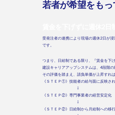
若者が希望をもっ
賃金を下げずに週休2日
受発注者の連携により現場の週休2日が
です。
つまり、日給制である限り、『賃金を下げ
建設キャリアアップシステムは、4段階の
その評価を踏まえ、請負単価が上昇すれ
《ＳＴＥＰ①》技能者の給与面に反映さ
⇩
《ＳＴＥＰ②》専門事業者の経営安定化
⇩
《ＳＴＥＰ②》日給制から月給制への移