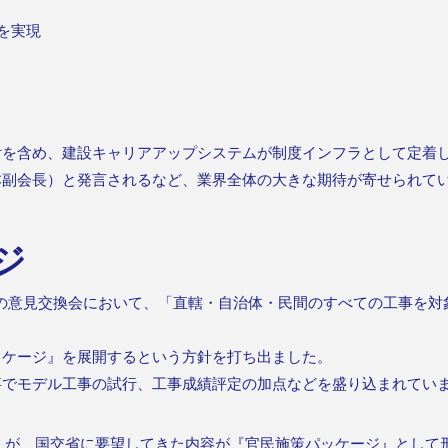
を実現
付を含め、建設キャリアアップシステムが制度インフラとして定着
本副会長）と発言されるなど、業界全体の大きな期待が寄せられて
ジ
との意見交換会において、「直轄・自治体・民間のすべての工事を対象
。
ッケージ』を展開するという方針を打ち出ました。
事でモデル工事の試行、工事成績評定の加点などを盛り込まれてい
）が、国交省に要望してきた内容が『官民施策パッケージ』として