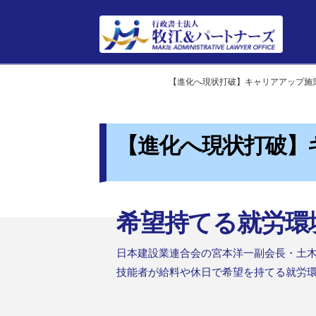
Home
HOME
【進化へ現状打破】キャリアアップ施
【進化へ現状打破】
希望持てる就労環
日本建設業連合会の宮本洋一副会長・土
技能者が給料や休日で希望を持てる就労