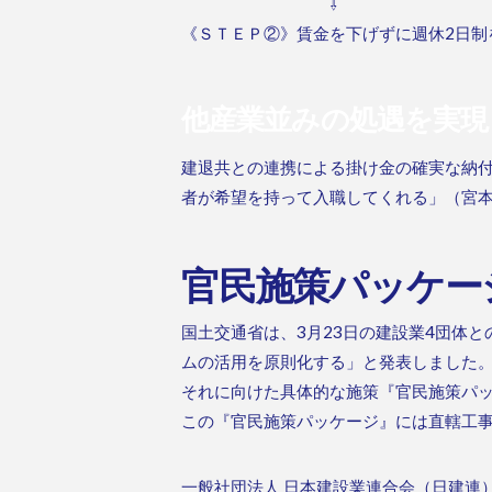
⇩
《ＳＴＥＰ②》賃金を下げずに週休2日制
他産業並みの処遇を実現
建退共との連携による掛け金の確実な納
者が希望を持って入職してくれる」（宮
官民施策パッケー
国土交通省は、3月23日の建設業4団体
ムの活用を原則化する」と発表しました
それに向けた具体的な施策『官民施策パ
この『官民施策パッケージ』には直轄工
一般社団法人 日本建設業連合会（日建連